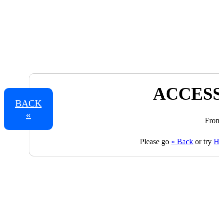
ACCESS
BACK
«
From
Please go
« Back
or try
H