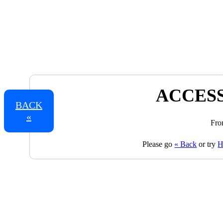
ACCESS
BACK
«
Fro
Please go
« Back
or try
H