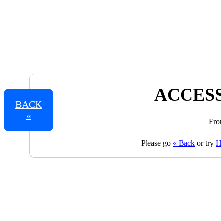
ACCESS
BACK
«
Fro
Please go
« Back
or try
H