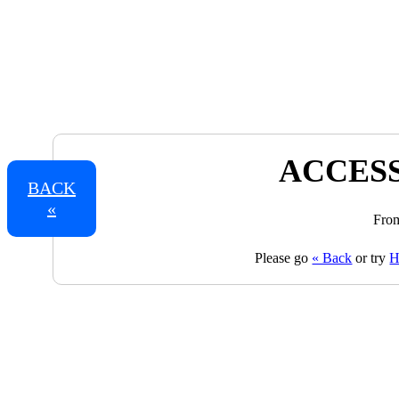
ACCESS
BACK
«
From
Please go
« Back
or try
H